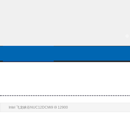
服务器
工作站
技嘉BRIX 
Intel 飞龙峡谷NUC12DCMi9 i9 12900